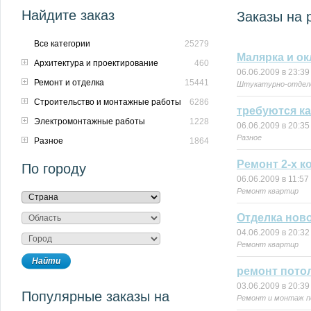
Найдите заказ
Заказы на 
Все категории
25279
Малярка и ок
Архитектура и проектирование
460
06.06.2009 в 23:39
Ремонт и отделка
15441
Штукатурно-отдел
Строительство и монтажные работы
6286
требуются к
Электромонтажные работы
1228
06.06.2009 в 20:35
Разное
Разное
1864
Ремонт 2-х к
По городу
06.06.2009 в 11:57
Ремонт квартир
Отделка нов
04.06.2009 в 20:32
Ремонт квартир
ремонт пото
03.06.2009 в 20:39
Популярные заказы на
Ремонт и монтаж п