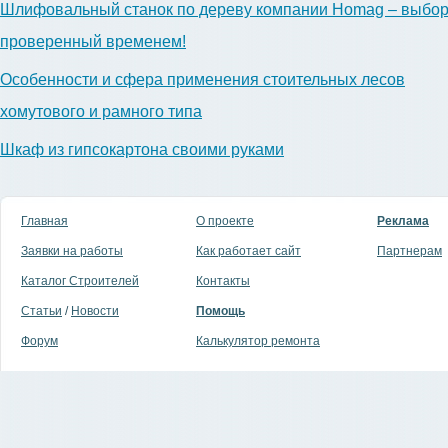
Шлифовальный станок по дереву компании Homag – выбор
проверенный временем!
Особенности и сфера применения стоительных лесов
хомутового и рамного типа
Шкаф из гипсокартона своими руками
Главная
О проекте
Реклама
Заявки на работы
Как работает сайт
Партнерам
Каталог Строителей
Контакты
Статьи
/
Новости
Помощь
Форум
Калькулятор ремонта