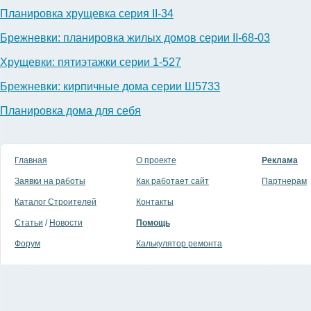
Планировка хрущевка серия II-34
Брежневки: планировка жилых домов серии II-68-03
Хрущевки: пятиэтажки серии 1-527
Брежневки: кирпичные дома серии Ш5733
Планировка дома для себя
Главная
О проекте
Реклама
Заявки на работы
Как работает сайт
Партнерам
Каталог Строителей
Контакты
Статьи
/
Новости
Помощь
Форум
Калькулятор ремонта